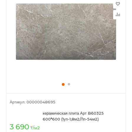
Артикул:
00000048695
керамическая плита Арт B60325
600*600 (1уп-1,8м2//1п-54м2)
3 690
₸
/м2