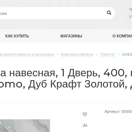
п
у
КАК КУПИТЬ
МАГАЗИНЫ
О КОМПА
я ванной комнаты и аксессуары
-
Комплекты мебели
-
"Орбита"
-
AVK2.
а навесная, 1 Дверь, 400,
omo, Дуб Крафт Золотой, 
Артикул:
0000