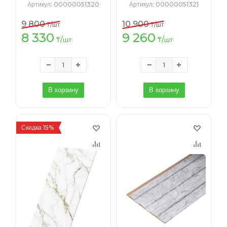
2,3*1220*2800мм
2,3*1220*2800мм
Артикул
: 00000051320
Артикул
: 00000051321
9 800
10 900
₸
/шт
₸
/шт
8 330
9 260
₸
/шт
₸
/шт
В корзину
В корзину
Скидка 15%