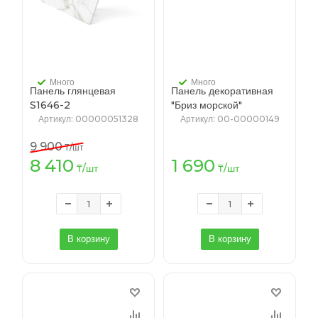
Много
Много
Панель глянцевая
Панель декоративная
S1646-2
"Бриз морской"
2,3*1220*2800мм
[118/6/2700 A ПВХ Агат]
Артикул
: 00000051328
Артикул
: 00-00000149
2.7 м.
9 900
₸
/шт
8 410
1 690
₸
/шт
₸
/шт
В корзину
В корзину