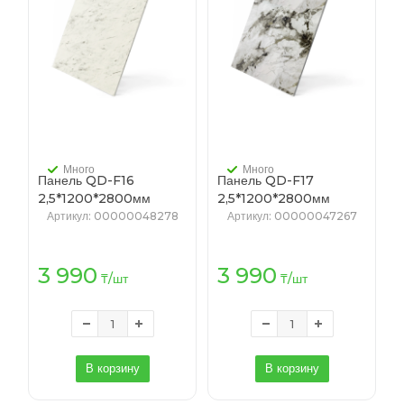
Много
Много
Панель QD-F16
Панель QD-F17
2,5*1200*2800мм
2,5*1200*2800мм
(1уп-10шт)
(1уп-10шт)
Артикул
: 00000048278
Артикул
: 00000047267
3 990
3 990
₸
/шт
₸
/шт
В корзину
В корзину