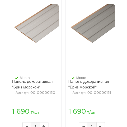
Много
Много
Панель декоративная
Панель декоративная
"Бриз морской"
"Бриз морской"
[118/6/2700 A ПВХ
[118/6/2700 A ПВХ
Артикул
: 00-00000150
Артикул
: 00-00000151
Лофт бежевый] 2.7 м.
Лофт мокко] 2.7 м.
1 690
1 690
₸
/шт
₸
/шт