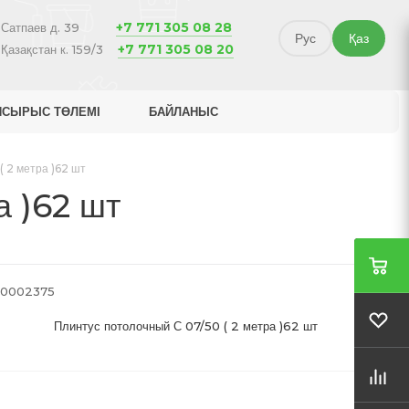
+7 771 305 08 28
Сатпаев д. 39
Рус
Қаз
+7 771 305 08 20
Қазақстан к. 159/3
ПСЫРЫС ТӨЛЕМІ
БАЙЛАНЫС
 2 метра )62 шт
а )62 шт
0002375
Плинтус потолочный С 07/50 ( 2 метра )62 шт