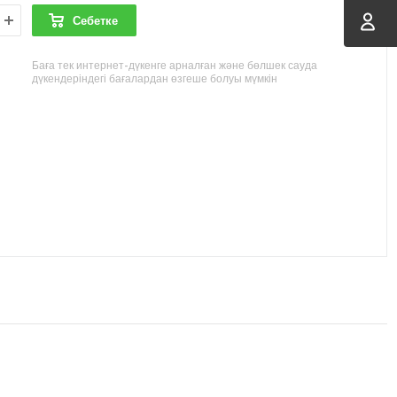
Себетке
Баға тек интернет-дүкенге арналған және бөлшек сауда
дүкендеріндегі бағалардан өзгеше болуы мүмкін