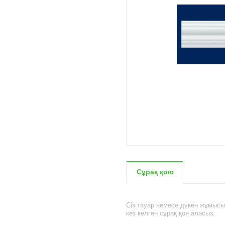
Сұрақ қою
Сіз тауар немесе дүкен жұмыс
кез келген сұрақ қоя аласыз.