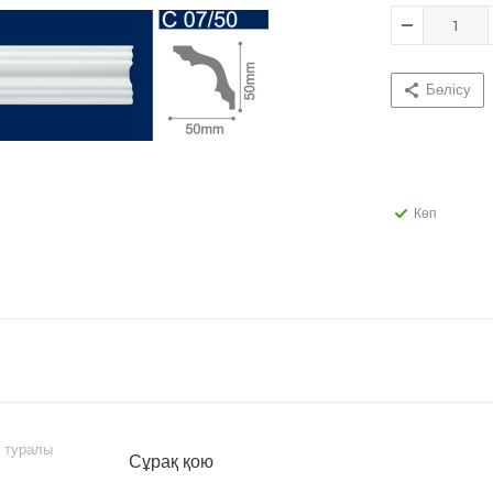
Бөлісу
Көп
ы туралы
Сұрақ қою