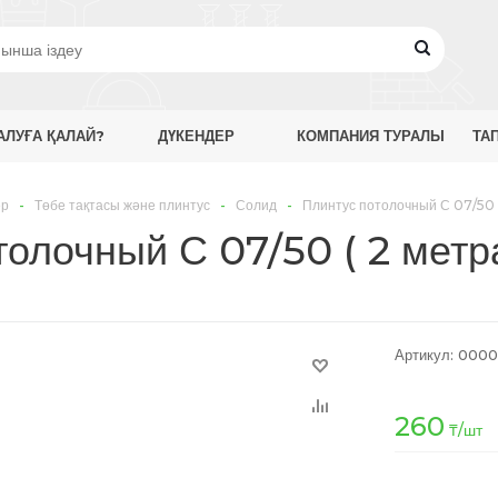
АЛУҒА ҚАЛАЙ?
ДҮКЕНДЕР
КОМПАНИЯ ТУРАЛЫ
ТА
ер
-
Төбе тақтасы және плинтус
-
Солид
-
Плинтус потолочный С 07/50 (
толочный С 07/50 ( 2 метр
Артикул:
0000
260
₸
/шт