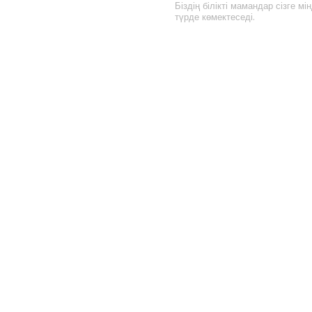
Біздің білікті мамандар сізге мін
түрде көмектеседі.