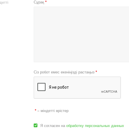
Сұрақ
детті
*
Сіз робот емес екеніңізді растаңыз
*
– міндетті өрістер
*
Я согласен на
обработку персональных данных