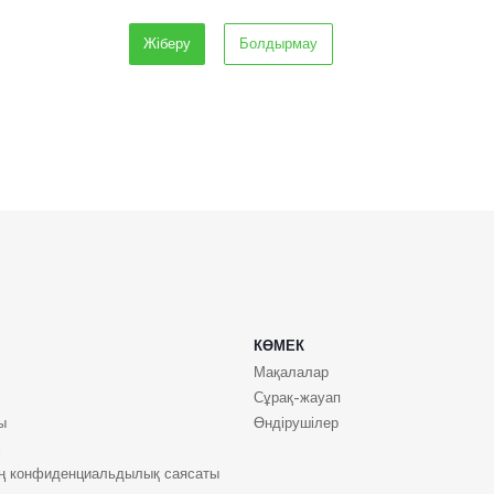
Болдырмау
КӨМЕК
Мақалалар
Сұрақ-жауап
ы
Өндірушілер
і
ің конфиденциальдылық саясаты