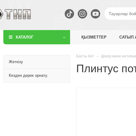
КАТАЛОГ
ҚЫЗМЕТТЕР
САТЫП 
Басты бет
-
Декор және интерь
Жеткізу
Плинтус по
Кезден дерек орнату.