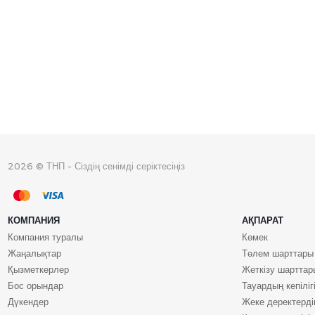
2026 © ТНП - Сіздің сенімді серіктесіңіз
КОМПАНИЯ
АҚПАРАТ
Компания туралы
Көмек
Жаңалықтар
Төлем шарттары
Қызметкерлер
Жеткізу шарттар
Бос орындар
Тауардың кепіліг
Дүкендер
Жеке деректерд