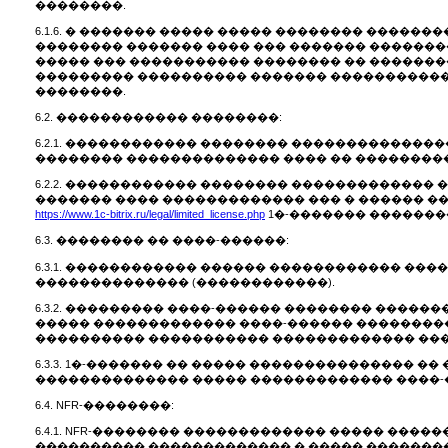
��������.
6.1.6. � ������� ����� ����� �������� ����
�������� ������� ���� ��� ������� ������
����� ��� ����������� �������� �� �������
��������� ���������� ������� �����������
��������.
6.2. ������������ ��������:
6.2.1. ������������ �������� �������������
�������� �������������� ���� �� ���������
6.2.2. ������������ �������� ������������
������� ���� ������������� ��� � ������ �
https://www.1c-bitrix.ru/legal/limited_license.php
1�-������� �������
6.3. �������� �� ����-������:
6.3.1. ������������ ������ ������������ ��
�������������� (������������).
6.3.2. ��������� ����-������ �������� ����
����� ������������� ����-������ ���������
���������� ����������� ������������� ���
6.3.3. 1�-������� �� ����� ��������������� 
�������������� ����� ������������� ����-
6.4. NFR-��������:
6.4.1. NFR-�������� ������������� ����� ��
���������� ������������� � ����� ��������