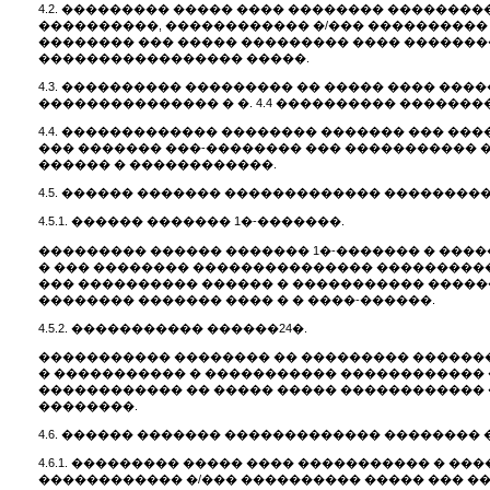
4.2. ��������� ����� ���� �������� �������
����������, ������������ �/��� ���������� �
�������� ��� ����� ��������� ���� �������
����������������� �����.
4.3. ���������� ��������� �� ����� ���� ���
��������������� � �. 4.4 ���������� �������
4.4. ������������� �������� ������� ��� ��
��� ������� ���-�������� ��� �����������
������ � ������������.
4.5. ������ ������� ������������� ��������
4.5.1. ������ ������� 1�-�������.
��������� ������ ������� 1�-������� � ���
� ��� �������� ��������������� ����������
��� ���������� ������ � ����������� �����
�������� ������� ���� � � ����-������.
4.5.2. ����������� ������24�.
����������� �������� �� ��������� �������
� ����������� � ����������� ������������
������������ �� ����� ����� ������������ 
��������.
4.6. ������ ������� ������������� ��������
4.6.1. ��������� ����� ���� ����������� � �
������������ �/��� ���������� ����� ��� ��