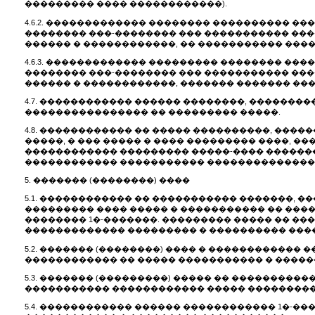
��������� ���� ������������).
4.6.2. ������������� �������� ���������� 
�������� ���-�������� ��� ����������� ��
������ � ������������, �� ����������� �����
4.6.3. ������������� ��������� �������� �
�������� ���-�������� ��� ����������� ��
������ � ������������, ������� ������� ���
4.7. ������������ ������ ��������, �������
���������������� �� ��������� �����.
4.8. ������������ �� ����� ����������, ����
�����, � ��� ����� � ���� ��������� ����, �
������������ ��������� �����-���� �������
������������ ����������� ��������������
5. ������� (��������) ����
5.1. ������������ �� ����������� �������, 
��������� ���� ����� � ����������� �� ��
�������� 1�-�������. ��������� ����� �� ��
������������� ��������� � ���������� ����
5.2. ������� (��������) ���� � �����������
������������ �� ����� ����������� � �����
5.3. ������� (���������) ����� �� ��������
����������� ������������ ����� ���������,
5.4. ������������ ������ ������������ 1�-�