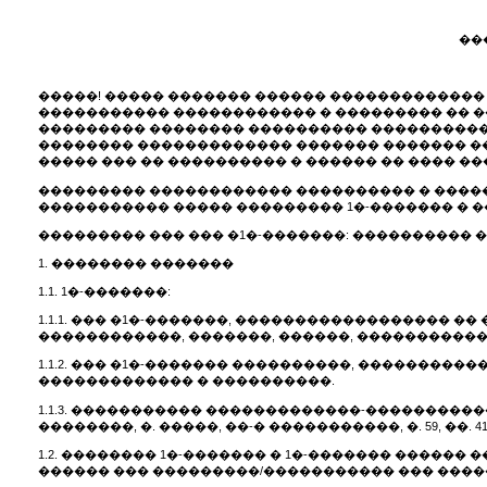
��
�����! ����� ������� ������ ������������� �
����������� ������������ � ��������� �� �
��������� �������� ���������� ���������� 
�������� ������������� ������� ������� ��
����� ��� �� ���������� � ������ �� ���� �
��������� ������������ ���������� � �����
����������� ����� ��������� 1�-������� � �
��������� ��� ��� �1�-�������: ���������� ���
1. �������� �������
1.1. 1�-�������:
1.1.1. ��� �1�-�������, ������������������ �� ���
������������, �������, ������, �����������,
1.1.2. ��� �1�-������� ����������, ������������
������������� � ����������.
1.1.3. ����������� �������������-����������
��������, �. �����, ��-� �����������, �. 59, ��
1.2. �������� 1�-������� � 1�-������� �����
������ ��� ���������/����������� ��� ����