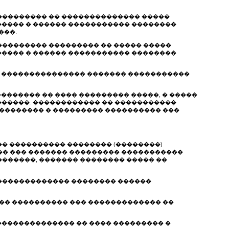
 ��������� �� �������������� �����
����� � ������ ����������� ��������
���.
��������� ��������� �� ����� �����
����� � ������ ����������� ��������
�, ��������������� ������� �����������
�������� �� ���� ��������� �����, � �����
�/������. ������������ �� �����������
 �������� � ��������� ���������� ���
�� ���������� �������� (��������)
�� ��� ������� ��������� �����������
�������, ������� �������� ����� ��
��������������� �������� ������
��� ���������� ��� ������������� ��
��������������� �� ���� ��������� �