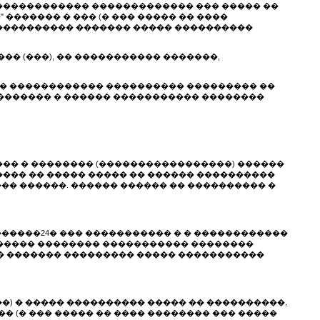
 ������������� ������������� ��� ����� ��
������� � ��� (� ��� ����� �� ����
 ���������� ������� ����� ����������
�� (���), �� ����������� �������,
��� ������������ ���������� ��������� ��
������� � ������ ����������� ��������
��� � �������� (�����������������) ������
��� �� ����� ����� �� ������ ����������
� ������. ������ ������ �� ���������� �
�����24� ��� ����������� � � ������������
 ����� �������� ����������� ��������
� ������� ��������� ����� �����������
��) � ����� ���������� ����� �� ����������,
� (� ��� ����� �� ���� �������� ��� �����