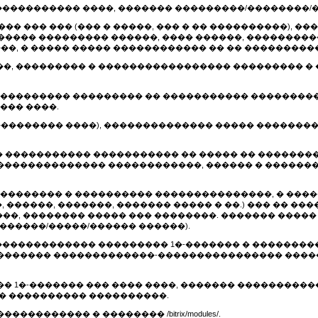
�� ����������� ����, ������� ���������/��������
���� ��� ��� (��� � �����, ��� � �� ����������),
 ����� ��������� ������, ���� ������, ��������
��, � ����� ����� ������������ �� �� ���������
���, ��������� � ����������������� ��������� � 
 ����������� ��������� �� ����������� ��������
��� ����.
����������� ����), �������������� ����� �������
���� ����������� ����������� �� ����� �� ������
�������������� ������������, ������ � ������
� ��������� � ���������� ���������������, � ��
 ������, �������, ������� ����� � ��.) ��� �� �
���, �������� ����� ��� ��������. ������� ���
������/�����/������ ������).
 �������������� ��������� 1�-������� � ��������
������� �������������-���������������� ����
���� 1�-������� ��� ���� ����, ������� ��������
� ���������� ����������.
�������� � �������� /bitrix/modules/.