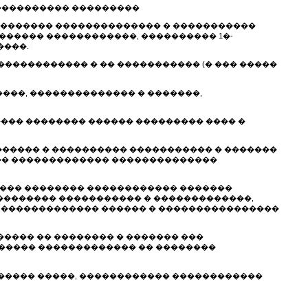
/���������� ���������
 ���������� �������������� � �����������
������� ������������, ���������� 1�-
����.
������������ � �� ����������� (� ��� �����
����, �������������� � �������,
���� �������� ������ ��������� ���� �
������� � ���������� ����������� � �������
�� ������������� ��������������
����� �������� ������������ �������
���������� ����������� � �������������,
�� ������������� ������ � ����������������
����� �� �������� � ������� ���
����� ������������� �� ��������
������� �����, ������������ ������������