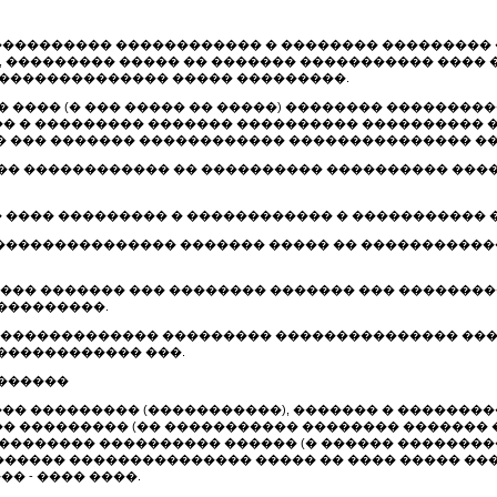
���������� ������������ � �������� ��������� 
�����, ��������� ����� �� ������� ����������� ��
��������������� ����� ���������.
� ���� (� ��� ����� �� �����) �������� ���������
 � ��������� ������� ���������� ���������� �
� ��� ������� ������������ ��������������� ��
����� ������������ �� ���������� ���������� ��
�� ���� ��������� � ������������ � �����������
� ��������������� ������� ����� �� ����������
����� ������� ��� �������� ������� ��� �������
 ���������.
��� ������������� ��������� ��������������� �
������������� ���.
�������
��� ��������� (�����������), ������� � �������
 ��������� (�� ����������� �������� ������� �
�������� ���������� ������ (� ������ ��������
������ ��������������� ����� �� ���� ����� ��
� - ���� ����.