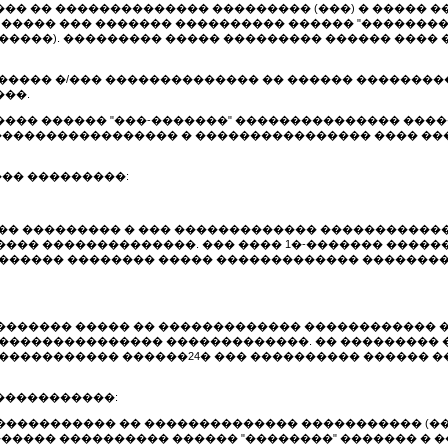
���� �� �������������� ��������� (���) � �����
���� ��� ������� ���������� ������ "��������" 
�����). ��������� ����� ��������� ������ ����
������ �/��� �������������� �� ������ ���������
���.
����� ������ "���-�������" ��������������� ��
 ����������������� � ���������������� ���� ��
��� ���������:
��� ��������� � ��� ������������� �����������
��� ��������������. ��� ���� 1�-������� ������
������ �������� ����� ������������� ���������
������ ����� �� ������������� ������������ �
 ��������������� �������������. �� ���������
����������� ������24� ��� ���������� ������ �
 �����������:
������������� �� �������������� ����������� (�
����� ���������� ������ "��������" ������� � ��