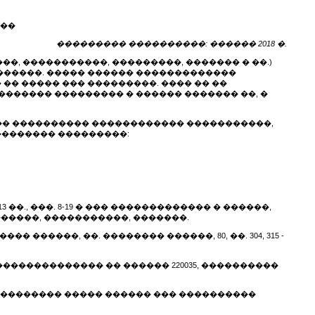
���
��������� ����������: ������ 2018 �.
�, �����������, ���������, ������� � ��.)
������. ����� ������ �������������
� ����� ��� ���������. ���� �� ��
������ ��������� � ������ ������� ��, �
�� ���������� ������������ �����������,
�������� ���������:
3 ��., ���. 8-19 � ��� ������������� � ������,
������, �����������, �������.
������, ��. �������� ������, 80, ��. 304, 315 -
������������� �� ������ 220035, ����������
�� �������� ����� ������ ��� ����������