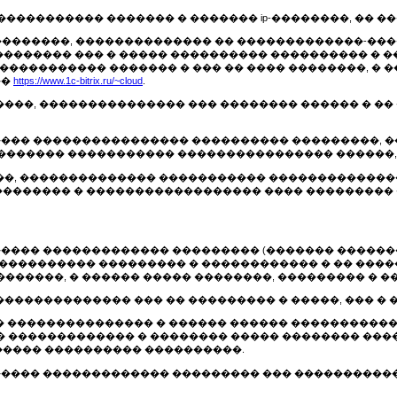
� ����������� ������� � ������� ip-��������, ��
� ���������, �������������� �� �������������-�
������� ��� � ����� ���������� ���������� � �
����������� ������� � ��� �� ���� ��������, � 
��
https://www.1c-bitrix.ru/~cloud
.
�������, ��������������� ��� �������� ������ �
������ ���������������� ���������� ���������, 
� ����������� ����������� ���������������� ����
������, �������������� ����������� ������������
������� � ������������������ ���� ��������� 
 ����� ������������� ��������� (������� ������
����������� ��������� � ������������ � �� ���
�����, � ������ ����� ��������, ��������� � �
�������������� ��� �� ��������� � �����, ��� � 
��� ��������������� � ������ ������ ����������
 ������������� � �������� ����� �������� ����
���� ���������� ����������.
 ����� ������������� ��������� ��� �����������