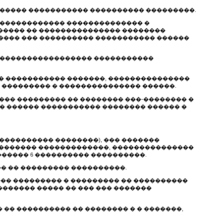
 ������� ����������� ���������� ���������.
�������������� �������������� �
����� �� ��������������� ��������
����� ��� ���������� ����������� ������
 �� ����������������� �����������
�� ����������� �������, ���������������
��, ��������� � ��������������� ������.
���� ��������� �� �������� ���-�������� �
� ������ ����������� �������� ������ �
���������� ��������), ��� �������
�������� �������������, ���������������
������ 6 ���������� ����������.
�� �� ��������� ����������.
��� ��������� � ��������� �� ����������
������ ����� �� ��� ��� �������
 �� ���������� �� �������� � � �������,