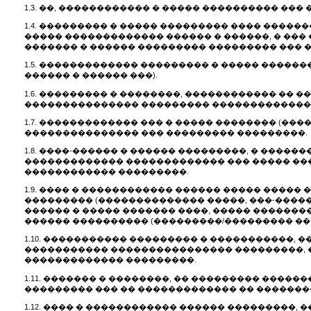
1.3. ��, ������������ � ����� ���������� �
1.4. ��������� � ����� ��������� ���� �����
����� ������������� ������ � ������, � ���
������� � ������ ��������� ��������� ��� �
1.5. ������������� ��������� � ����� �����
������ � ������ ���).
1.6. ��������� � ��������, ������������ ��
��������������� ��������� �������������
1.7. ������������� ��� � ����� �������� (�
��������������� ��� ��������� ���������.
1.8. ����-������ � ������ ���������, � ���
������������� ������������� ��� ����� ��
������������ ���������.
1.9. ���� � ������������ ������ ����� ����
��������� (�������������� �����, ���-�����,
������ � ����� ������� ����, ����� �������
������ ���������� (���������/��������� ��
1.10. ����������� ��������� � �����������,
����������� ���������������� ���������, 
������������� ���������.
1.11. ������� � ��������, �� ��������� ����
��������� ��� �� ������������� �� �������
1.12. ���� � ������������ ������ ���������, �����