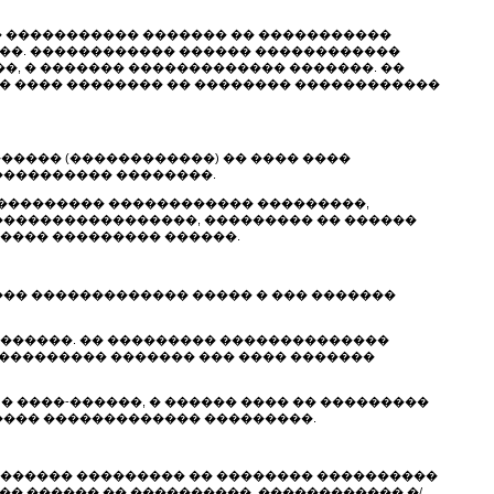
�� ����������� ������� �� �����������
��. ������������ ������ ������������
�, � ������� ������������� �������. ��
� ���� �������� �� �������� ������������
����� (������������) �� ���� ����
���������� ��������.
���������� ������������ ���������,
 �����������������, ��������� �� ������
����� ��������� ������.
 ��� ������������� ����� � ��� �������
��������. �� ��������� ��������������
��������� ������� ��� ���� �������
 � ����-������, � ������ ���� �� ���������
���� ������������� ���������.
��������� ��������� �� �������� ����������
� ������ �� ����������, ������������ �/