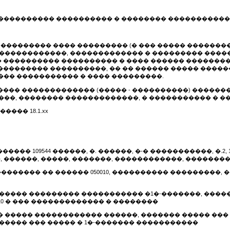
���������� ���������� � �������� ����������
�������� ���� ��������� (� ��� ����� ���������
������������, ������������� � ��������� ����
���������� ���������� � ���� ������ �������� �
�������� ����������, �� �� ������ ����� ������
���� ����������� � ���� ���������.
��� ������������� (����� - ����������) ������
���, �������� �������������, � ����������� � �
��� 18.1.xx
��� 109544 ������, �. ������, �-� �����������, �.2, 1
 ������, �����, �������, ������������, �������
������ �� ������ 050010, ���������� ���������, ����� 
����� ��������� ����������� �1�-�������, �����
. 410 � ��� ������������� � ��������
� �� ����� ������������ ������, ������� ����� �
����� ��� ����� � 1�-������� �����������