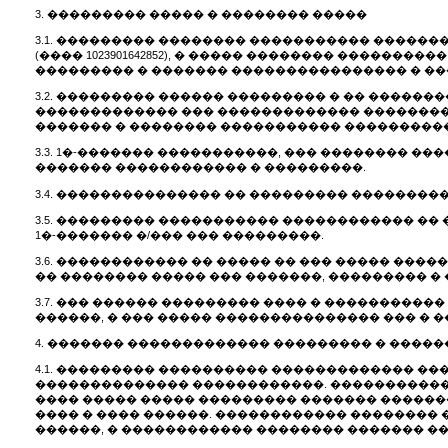
3. ��������� ����� � �������� �����
3.1. ��������� �������� ����������� ������
(���� 1023901642852), � ����� �������� �����
��������� � ������� ���������������� � �
3.2. ��������� ������ ��������� � �� �������
������������� ��� ������������� ���������
������� � �������� ����������� ���������
3.3. 1�-������� �����������, ��� �������� 
������� ������������ � ���������.
3.4. ��������������� �� ��������� �������
3.5. ��������� ����������� ������������ �
1�-������� �/��� ��� ���������.
3.6. ������������ �� ����� �� ��� ����� ���
�� �������� ����� ��� �������, ��������� �
3.7. ��� ������ ��������� ���� � ��������
������, � ��� ����� ��������������� ��� � 
4. ������� ������������� ��������� � ����
4.1. ��������� ���������� ������������� ��
�������������� ������������. ������������
���� ����� ����� ��������� ������� ������
���� � ���� ������. ������������ �������� 
������, � ������������ �������� ������� ���