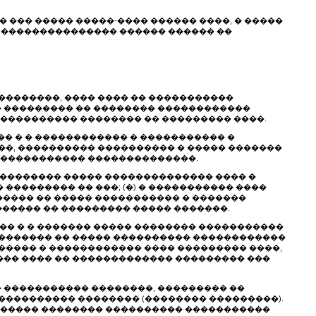
�� ��� ����� �����-���� ������ ����, � �����
�� ��������������� ������ ������ ��
���������, ���� ���� �� �����������
� ��������� �� �������� ������������
����������� �������� �� ��������� ����.
�� � � ������������ � ����������� �
��, ���������� ���������� � ����� �������
������������� ��������������.
���������� ����� �������������� ���� �
��������� �� ���; (�) � ����������� ����
������ �� ����� ����������� � �������
������ �� ��������� ����� �������.
���� � � ������� ����� �������� �����������
�������� �� ����� ���������� ������������
����� � ������������ ���� ��������� ����,
��� ���� �� ������������� ��������� ���
� ����������� ��������, ��������� ��
���������� �������� (�������� ���������).
� ����� �������� ���������� �����������