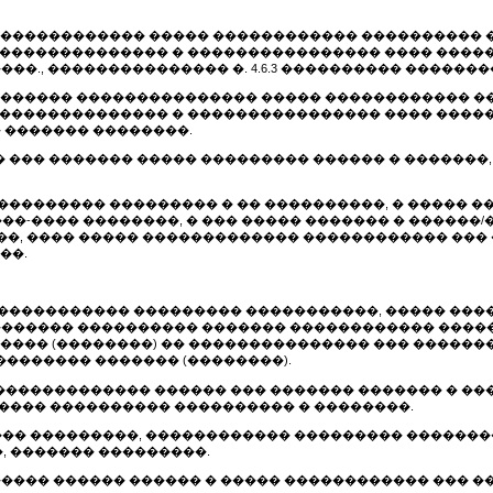
��������������� ����� ������������ ����������
��������������� � ���������������� ���� ����
��., ��������������� �. 4.6.3 ���������� �������
��������� ��������������� ����� ������������ �
��������������� � ���������������� ���� ����
 ������� ��������.
�� ��� ������� ����� ��������� ������ � ������
���������� ��������� � �� ����������, � ����� �
����-���� ��������, � ��� ����� ������� � �����
�, ���� ����� ������������� ������������ ���
��.
������������� ��������� �����������, ����� ���
�������� ���������� ������� ������������ ����
����� (��������) �� ��������������� ��� ������
������� ������� (��������).
� �������������� ������ ��� ������� ������� � 
���� ���������� ���������� � ��������.
����� ���������, ������������ ��������� ������
 ������� ���������.
������ ������ ������ � ����� ������������ ��� 