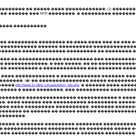
��������� �� ����� ���� ������������: (1) ������
���-������ ��� NFR-��������, � ��������� �����
������ ����������
 �� ��������� �������� �� ���� ���� ��� �� ��� 
 ������������ ������ ���������� ������������
�������� ������������� ��������� �� �������� 
����� �� ������������� ��������� ��� ���������
�������������, � ��� �����, �� �� �����������
 � �� ��������� � ������������� ��� ������� ��
�� ���� ������������ � ������������ ������� �
�����: (�) �� ��������������� ����� ��������� 
������
http://www.1c-bitrix.ru/support/key_info.php
. � ������ ���� ���
����� � ���� ��������, ��� ���������� �������
�) ��������� ��������������� ������������ � ��
�, ���� ������ ��� ���������� ��������� ����
��� ���� ��������� ����������. ������� ������
�������� �� ������ �� ����� ������ �����������
��������.
� ������ � ������� ��������� �������� ���������
� ������������� ��������� �� �������� ����� �
���� �������� ����������� � ������� ��������