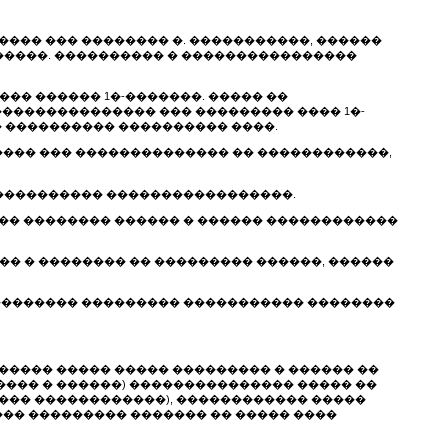
���� ��� �������� �. �����������, ������
�� �����. ���������� � ����������������
��� ������ 1�-�������. ����� ��
�������������� ��� ��������� ���� 1�-
 ���������� ���������� ����.
����� ��� �������������� �� ������������,
 ���������� �����������������.
��� �������� ������ � ������ ������������
��� � �������� �� ��������� ������, ������
��������� ��������� ����������� ��������
������ ����� ����� ��������� � ������ ��
��� � ������) ��������������� ����� ��
��� ������������), ������������ �����
��� ��������� ������� �� ����� ����