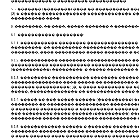
������������ � ��������� �����������.
5.5. ������� (��������) ���� �� ���������� �
(2) � ������ ������������� ������������� �
���������� ����.
6. ��������, �� ����, ����� ������� � �����
6.1. ����������� ��������:
6.1.1. ����������� �������� ���������������
���������. �� ��������� ���������� �����
��������, ���� ��������� ����� ������� � 
6.1.2. ����������� �������� ������������� 
����������� ������������ ��������������� 
(�����������) ���������, � ����� ��������
6.1.3. ��������� ����������� �������� ����
��������������� ���� ����� �� ��������� ���
������� ����������; (�) � ���� �������� �� 
�����, �������������� �� ���������� ���� �
6.1.4. ����� �� ��� ����� ������ (���������
�������� �� �������� ���������� ���������
� ������� ���������� � ���������� �������
��� ��������� ����� ������ (����������) �
��������� ����� ����������� ����������� 
6.1.5. ������������ ������ � ������� �����
�������� �������� ����� ������� � �������
� ���� ������ ���� �������� ����� �������