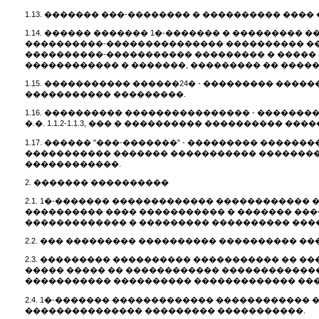
1.13. ������� ���-�������� � ���������� ���
1.14. ������ ������� 1�-������� � ��������
����������-��������������� ���������� ��
����������-����������� ��������� � ����� 
������������ � �������, ��������� �� ����
1.15. ����������� ������24� - ��������� ��
����������� ���������.
1.16. ���������� ���������������� - �����
�.�. 1.1.2-1.1.3, ��� � ���������� ���������
1.17. ������ "���-�������" - ��������� ���
����������� ������� ����������� ��������
������������.
2. ������� ����������
2.1. 1�-������� ������������� ������������
���������� ���� ����������� � ������� ��
������������� � ��������� ���������� �����
2.2. ��� ��������� ���������� ���������� ��
2.3. ��������� ���������� ����������� �� 
����� ����� �� ������������ �������������
����������� ���������� ������������� ���
2.4. 1�-������� ������������� ������������
��������������� ��������� �����������.