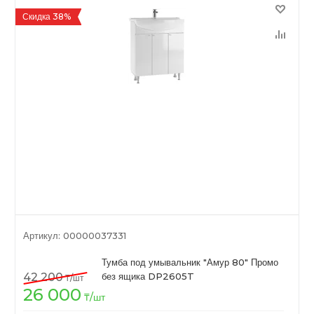
Скидка 38%
Артикул:
00000037331
Тумба под умывальник "Амур 80" Промо
42 200
без ящика DP2605T
₸
/шт
26 000
₸
/шт