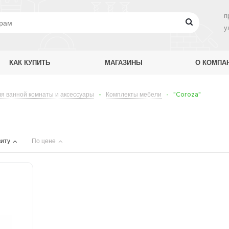
п
у
КАК КУПИТЬ
МАГАЗИНЫ
О КОМПА
я ванной комнаты и аксессуары
-
Комплекты мебели
-
"Coroza"
иту
По цене