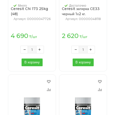
Много
Достаточно
Ceresit CN 173 25kg
Ceresit затирка СЕ33
(48)
черный 1х2 кг.
Артикул
: 00000047726
Артикул
: 00000048118
4 690
2 620
₸
/шт
₸
/шт
В корзину
В корзину