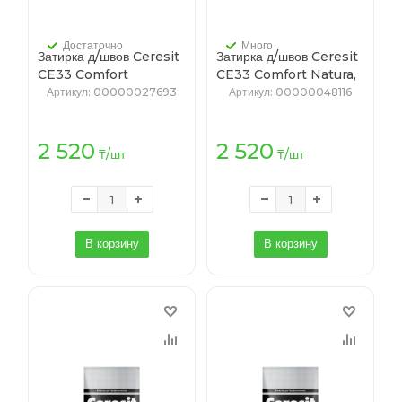
Достаточно
Много
Затирка д/швов Ceresit
Затирка д/швов Ceresit
CE33 Comfort
CE33 Comfort Natura,
Manhattan, /
2кг
Артикул
: 00000027693
Артикул
: 00000048116
№10/2кг/12/ (манхеттен)
2 520
2 520
₸
/шт
₸
/шт
В корзину
В корзину