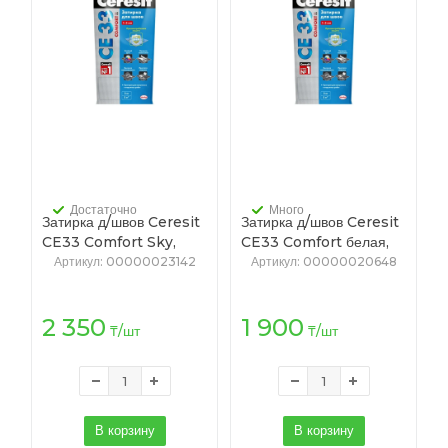
Достаточно
Много
Затирка д/швов Ceresit
Затирка д/швов Ceresit
CE33 Comfort Sky,
CE33 Comfort белая,
2кг/12/
2кг/12/
Артикул
: 00000023142
Артикул
: 00000020648
2 350
1 900
₸
/шт
₸
/шт
В корзину
В корзину