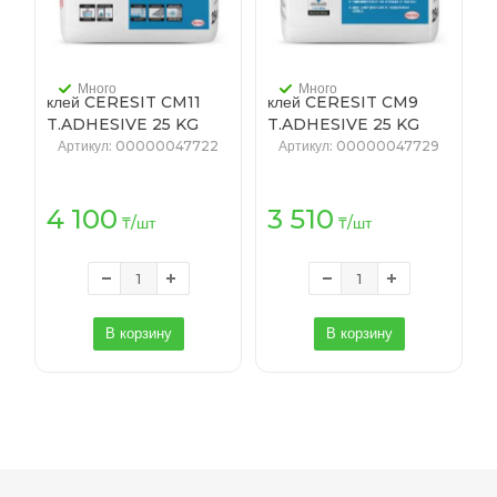
Много
Много
клей CERESIT CM11
клей CERESIT CM9
T.ADHESIVE 25 KG
T.ADHESIVE 25 KG
KZ/RU (48)
KZ/RU (48)
Артикул
: 00000047722
Артикул
: 00000047729
4 100
3 510
₸
/шт
₸
/шт
В корзину
В корзину