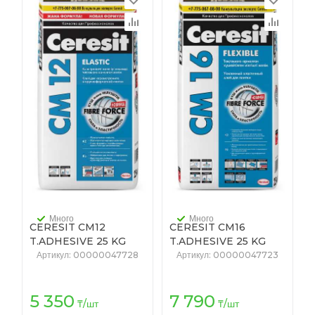
Много
Много
CERESIT CM12
CERESIT CM16
T.ADHESIVE 25 KG
T.ADHESIVE 25 KG
KZ/RU (48)
KZ/RU (48)
Артикул
: 00000047728
Артикул
: 00000047723
5 350
7 790
₸
/шт
₸
/шт