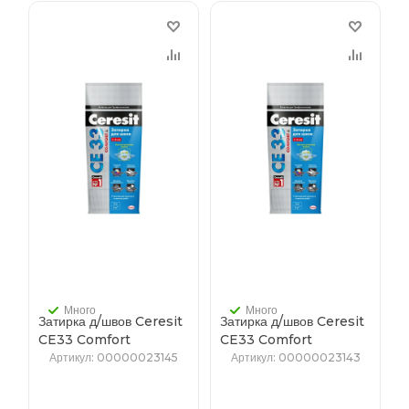
Много
Много
Затирка д/швов Ceresit
Затирка д/швов Ceresit
CE33 Comfort
CE33 Comfort
Chocolate, 2кг/12/
Jasmine, 2кг
Артикул
: 00000023145
Артикул
: 00000023143