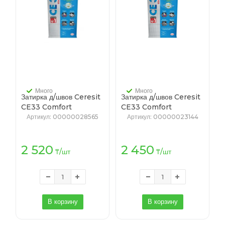
Много
Много
Затирка д/швов Ceresit
Затирка д/швов Ceresit
CE33 Comfort
CE33 Comfort
Anthracite, /
Caramel, 2кг/12/
Артикул
: 00000028565
Артикул
: 00000023144
№13/2кг/12/ (антрацит)
2 520
2 450
₸
/шт
₸
/шт
В корзину
В корзину