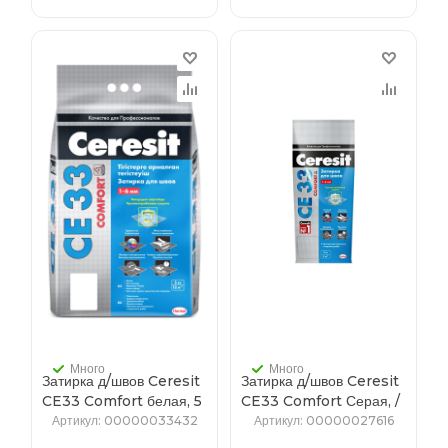
Много
Много
Затирка д/швов Ceresit
Затирка д/швов Ceresit
CE33 Comfort белая, 5
CE33 Comfort Серая, /
кг/4/
№07/2кг/12/
Артикул
: 00000033432
Артикул
: 00000027616