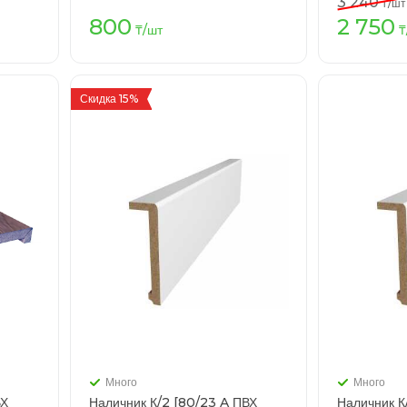
3 240
₸
/шт
800
2 750
зину
В корзину
₸
/шт
₸
Скидка 15%
Много
Много
ВХ
Наличник К/2 [80/23 A ПВХ
Наличник К