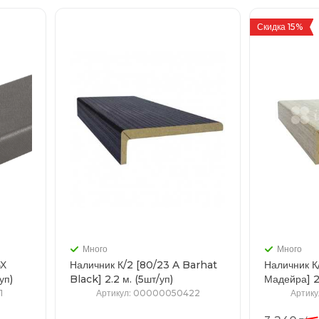
Скидка 15%
Много
Много
ВХ
Наличник К/2 [80/23 A Barhat
Наличник К
шт/уп)
Black] 2.2 м. (5шт/уп)
Ма
1
Артикул
: 00000050422
Артику