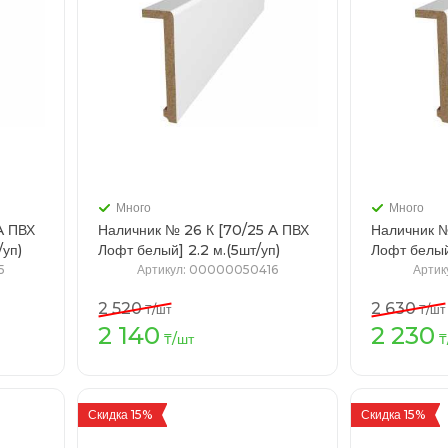
Много
Много
A ПВХ
Наличник № 26 К [70/25 A ПВХ
Наличник №
5шт/уп)
Лофт белый] 2.2 м.(5шт/уп)
5
Артикул
: 00000050416
Артик
2 520
2 630
₸
/шт
₸
/шт
2 140
2 230
зину
В корзину
₸
/шт
₸
Скидка 15%
Скидка 15%