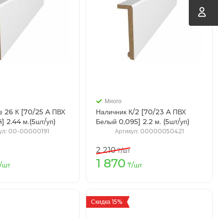
Много
 26 К [70/25 A ПВХ
Наличник К/2 [70/23 A ПВХ
Лофт белый] 2.44 м.(5шт/уп)
Белый 0,095] 2.2 м. (5шт/уп)
ул
: 00-00000191
Артикул
: 00000050421
2 210
₸
/шт
1 870
В корзину
В корзину
/шт
₸
/шт
Скидка 15%