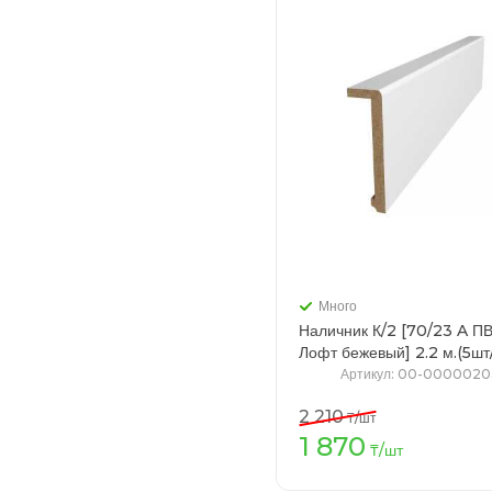
Много
Наличник К/2 [70/23 A П
Лофт бежевый] 2.2 м.(
Артикул
: 00-0000020
2 210
₸
/шт
1 870
В кор
₸
/шт