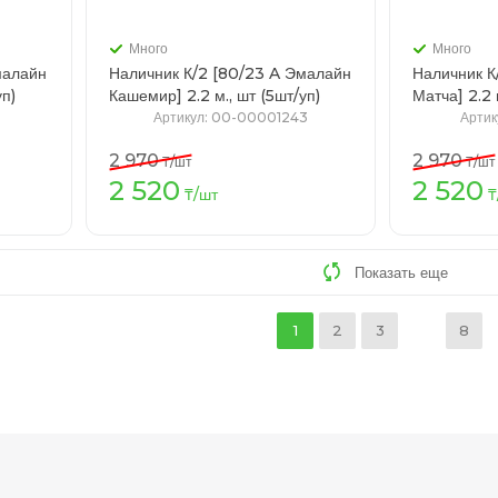
Много
Много
малайн
Наличник К/2 [80/23 A Эмалайн
Наличник К
/уп)
Кашемир] 2.2 м., шт (5шт/уп)
Матча
5
Артикул
: 00-00001243
Артик
2 970
2 970
₸
/шт
₸
/шт
2 520
2 520
зину
В корзину
₸
/шт
₸
Показать еще
1
2
3
8