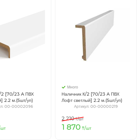
Много
/2 [70/23 A ПВХ
Наличник К/2 [70/23 A ПВХ
Лофт белый] 2.2 м.(5шт/уп)
Лофт светлый] 2.2 м.(5шт/уп)
ул
: 00-00002096
Артикул
: 00-00000219
2 210
₸
/шт
1 870
В корзину
В корзину
/шт
₸
/шт