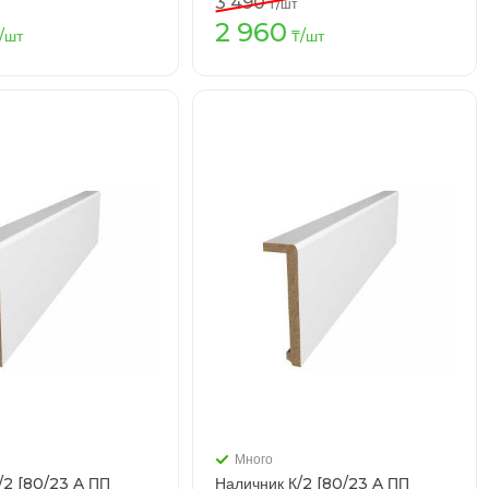
3 490
₸
/шт
2 960
В корзину
В корзину
/шт
₸
/шт
Много
/2 [80/23 A ПП
Наличник К/2 [80/23 A ПП