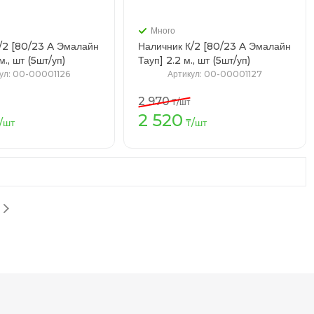
Много
/2 [80/23 A Эмалайн
Наличник К/2 [80/23 A Эмалайн
] 2.2 м., шт (5шт/уп)
Тауп] 2.2 м., шт (5шт/уп)
ул
: 00-00001126
Артикул
: 00-00001127
2 970
₸
/шт
2 520
В корзину
В корзину
/шт
₸
/шт