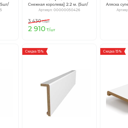
Снежная королева] 2.2 м. (5шт/
уп)
5
Артикул
: 00000050426
Артику
3 430
₸
/шт
2 910
зину
В корзину
₸
/шт
Скидка 15%
Скидка 15%