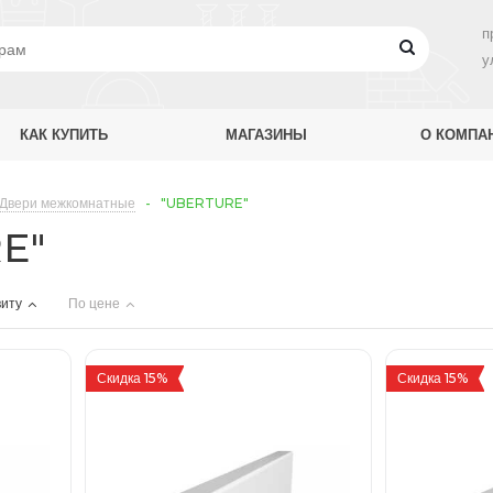
п
у
КАК КУПИТЬ
МАГАЗИНЫ
О КОМПА
Двери межкомнатные
-
"UBERTURE"
E"
иту
По цене
Скидка 15%
Скидка 15%