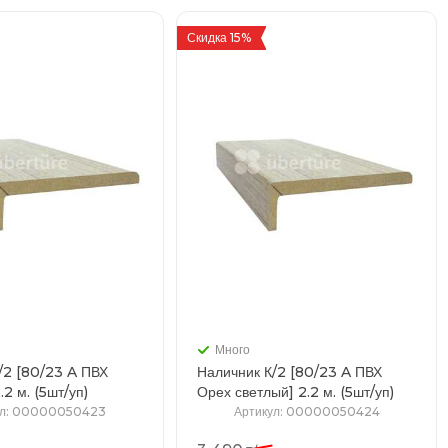
Скидка 15%
Много
/2 [80/23 A ПВХ
Наличник К/2 [80/23 A ПВХ
дейра] 2.2 м. (5шт/уп)
Орех светлый] 2.2 м. (5шт/уп)
л
: 00000050423
Артикул
: 00000050424