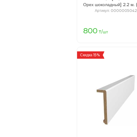
Орех шоколадный] 2.2 м. (5шт/
уп)
Артикул
: 0000005042
800
В кор
₸
/шт
Скидка 15%