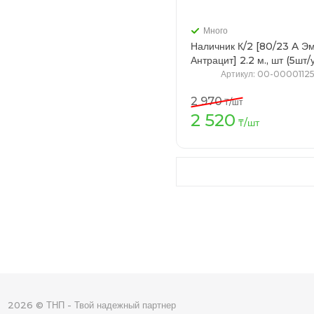
Много
Наличник К/2 [80/23 A Э
Антрацит] 2.2 м., шт (5шт
Артикул
: 00-0000112
2 970
₸
/шт
2 520
В кор
₸
/шт
2026 © ТНП - Твой надежный партнер