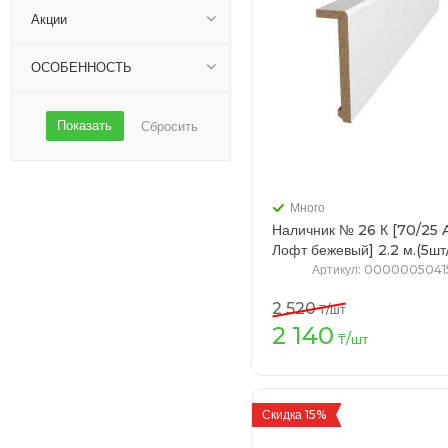
Акции
ОСОБЕННОСТЬ
Показать
Сбросить
Много
Наличник № 26 К [70/25 
Лофт бежевый] 2.2 м.(
Артикул
: 0000005041
2 520
₸
/шт
2 140
В кор
₸
/шт
Скидка 15%