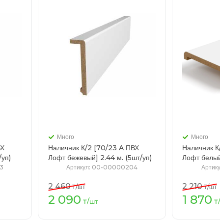
Много
Много
ВХ
Наличник К/2 [70/23 A ПВХ
Наличник К
5шт/уп)
Лофт бежевый] 2.44 м. (5шт/уп)
3
Артикул
: 00-00000204
Артик
2 460
2 210
₸
/шт
₸
/шт
2 090
1 870
зину
В корзину
₸
/шт
₸