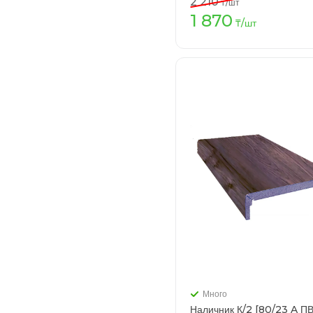
2 210
₸
/шт
1 870
В кор
₸
/шт
Много
Наличник К/2 [80/23 A П