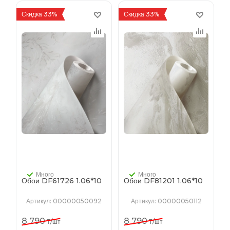
Скидка 33%
Скидка 33%
Много
Много
Обои DF61726 1.06*10
Обои DF81201 1.06*10
Артикул
: 00000050092
Артикул
: 00000050112
8 790
8 790
₸
/шт
₸
/шт