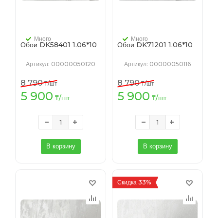
Много
Много
Обои DK58401 1.06*10
Обои DK71201 1.06*10
Артикул
: 00000050120
Артикул
: 00000050116
8 790
8 790
₸
/шт
₸
/шт
5 900
5 900
₸
/шт
₸
/шт
В корзину
В корзину
Скидка 33%