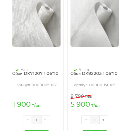
Мало
Много
Обои DK71207 1.06*10
Обои DK82203 1.06*10
Артикул
: 00000050117
Артикул
: 00000050105
8 790
₸
/шт
1 900
5 900
₸
/шт
₸
/шт