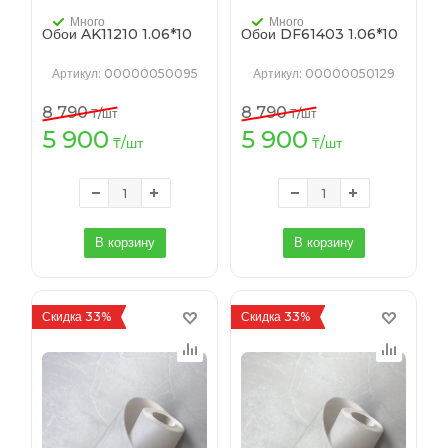
Много
Много
Обои AK11210 1.06*10
Обои DF61403 1.06*10
Артикул
: 00000050095
Артикул
: 00000050129
8 790
8 790
₸
/шт
₸
/шт
5 900
5 900
₸
/шт
₸
/шт
В корзину
В корзину
Скидка 33%
Скидка 33%