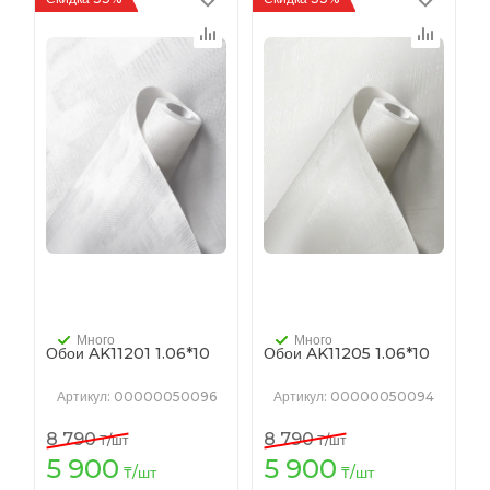
Много
Много
Обои AK11201 1.06*10
Обои AK11205 1.06*10
Артикул
: 00000050096
Артикул
: 00000050094
8 790
8 790
₸
/шт
₸
/шт
5 900
5 900
₸
/шт
₸
/шт