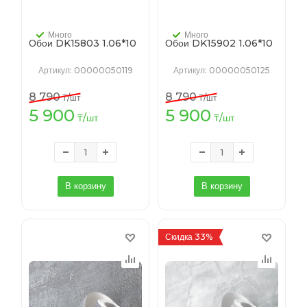
Много
Много
Обои DK15803 1.06*10
Обои DK15902 1.06*10
Артикул
: 00000050119
Артикул
: 00000050125
8 790
8 790
₸
/шт
₸
/шт
5 900
5 900
₸
/шт
₸
/шт
В корзину
В корзину
Скидка 33%