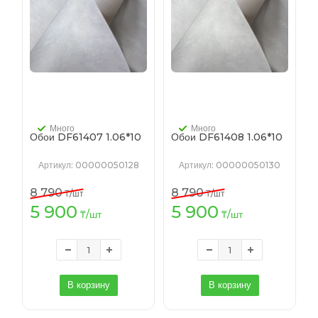
Много
Много
Обои DF61407 1.06*10
Обои DF61408 1.06*10
Артикул
: 00000050128
Артикул
: 00000050130
8 790
8 790
₸
/шт
₸
/шт
5 900
5 900
₸
/шт
₸
/шт
В корзину
В корзину