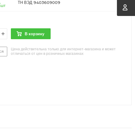
ТН ВЭД 9403609009
/шт
В корзину
Цена действительна только для интернет-магазина и может
ся
отличаться от цен в розничных магазинах