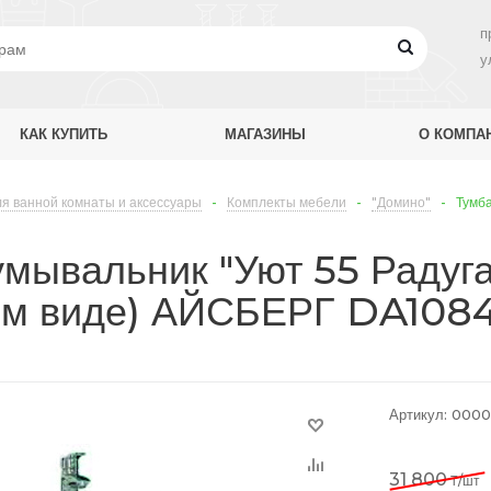
п
у
КАК КУПИТЬ
МАГАЗИНЫ
О КОМПА
я ванной комнаты и аксессуары
-
Комплекты мебели
-
"Домино"
-
Тумба
умывальник "Уют 55 Радуга
ом виде) АЙСБЕРГ DA1084
Артикул:
0000
31 800
₸
/шт