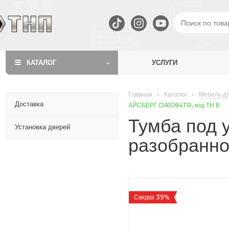
КАТАЛОГ
УСЛУГИ
Главная
-
Каталог
-
Мебель дл
Доставка
АЙСБЕРГ DA1084TR, код ТН В
Тумба под 
Установка дверей
разобранн
Скидка 39%