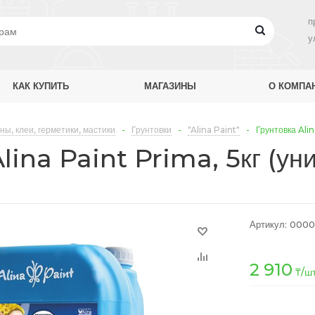
п
у
КАК КУПИТЬ
МАГАЗИНЫ
О КОМПА
ны, клеи, герметики, мастики
-
Грунтовки
-
"Alina Paint"
-
Грунтовка Alin
lina Paint Prima, 5кг (ун
Артикул:
0000
2 910
₸
/ш