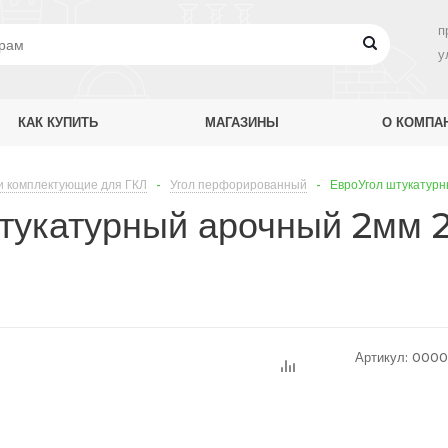
п
у
КАК КУПИТЬ
МАГАЗИНЫ
О КОМПА
и комплектующие для ГКЛ
-
Угол перфорированный
-
ЕвроУгол штукатурн
тукатурный арочный 2мм 2
Артикул:
0000