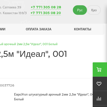
+7 771 305 08 28
р. Сатпаева 39
Рус
Қаз
+7 771 305 08 20
л. Казахстан 159/3
НИИ
ОПЛАТА ЗАКАЗА
КОНТАКТЫ
ый арочный 2мм 2,5м "Идеал", 001 Белый
,5м "Идеал", 001
0037726
ЕвроУгол штукатурный арочный 2мм 2,5м "Идеал", 001
Белый