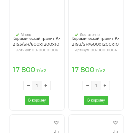
Много
Достаточно
Керамический гранит K-
Керамический гранит K-
2153/SR/600x1200x10
2193/SR/600x1200x10
(T-50/0, K-4) НАЕДИНЕ
(T-50/0, K-4)
Артикул
: 00-00001006
Артикул
: 00-00001004
капучино
ТЕМПЕРАМЕНТ
антрацит
17 800
17 800
₸
/м2
₸
/м2
В корзину
В корзину