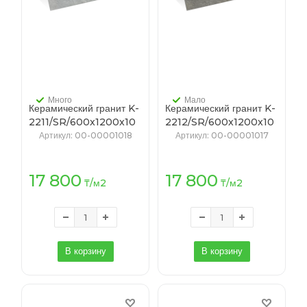
Много
Мало
Керамический гранит K-
Керамический гранит K-
2211/SR/600x1200x10
2212/SR/600x1200x10
(T-50, K-4) КРАТЕР
(T-64, K-4) КРАТЕР
Артикул
: 00-00001018
Артикул
: 00-00001017
серый
темно-серый
17 800
17 800
₸
/м2
₸
/м2
В корзину
В корзину