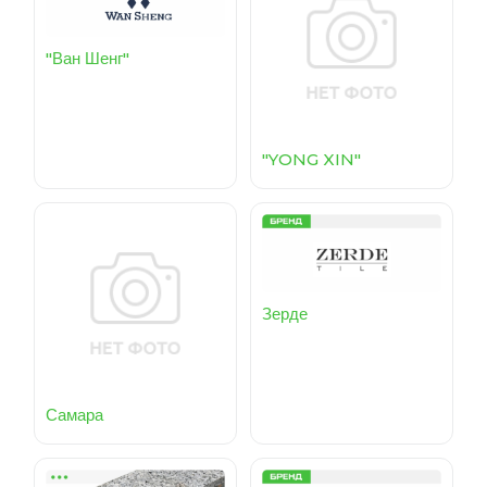
"Ван Шенг"
"YONG XIN"
Зерде
Самара