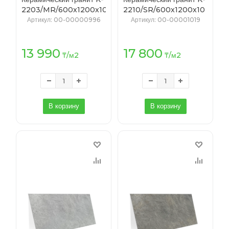
2203/MR/600x1200x10
2210/SR/600x1200x10
(T-64/0, K-4) СКАЛА
(T-44/0, K-4) КРАТЕР
Артикул
: 00-00000996
Артикул
: 00-00001019
темно-серый
светло-серый
13 990
17 800
₸
/м2
₸
/м2
В корзину
В корзину