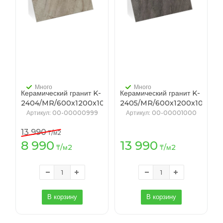
Много
Много
Керамический гранит K-
Керамический гранит K-
2404/MR/600x1200x10
2405/MR/600x1200x10
(T-62, K-4) БЕРЕГ
(T-60, K-4) БЕРЕГ
Артикул
: 00-00000999
Артикул
: 00-00001000
серый
темно-серый
13 990
₸
/м2
8 990
13 990
₸
/м2
₸
/м2
В корзину
В корзину