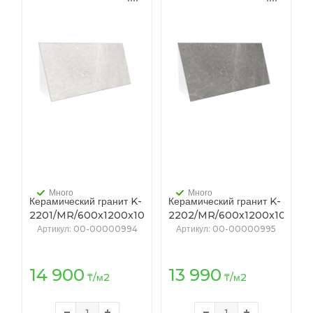
Много
Много
Керамический гранит K-
Керамический гранит K-
2201/MR/600x1200x10
2202/MR/600x1200x10
(T-44/0, K-4) СКАЛА
(T-54/0, K-4) СКАЛА
Артикул
: 00-00000994
Артикул
: 00-00000995
белый
серый
14 900
13 990
₸
/м2
₸
/м2