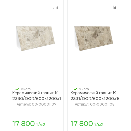
Много
Много
Керамический гранит K-
Керамический гранит K-
2330/DGR/600x1200x10/S1
2331/DGR/600x1200x10/S1
(T-50/0, K-4) ХАРИЗМА
(T-50/0, K-4) ХАРИЗМА
Артикул
: 00-00001107
Артикул
: 00-00001108
светло-бежевый
коричневый
17 800
17 800
₸
/м2
₸
/м2