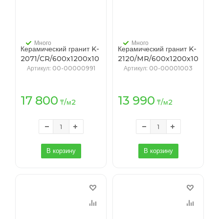
Много
Много
Керамический гранит K-
Керамический гранит K-
2071/CR/600x1200x10
2120/MR/600x1200x10
(T-45, K-4) БЕЛОЕ
(T-44/0, K-4) МУРАШКИ
Артикул
: 00-00000991
Артикул
: 00-00001003
ОЗЕРО белый
светло-бежевый
17 800
13 990
₸
/м2
₸
/м2
В корзину
В корзину