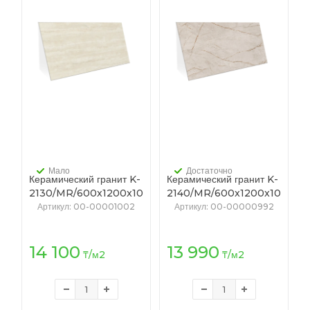
Мало
Достаточно
Керамический гранит K-
Керамический гранит K-
2130/MR/600x1200x10
2140/MR/600x1200x10
(T-38/0, K-4) ПО
(T-44/0, K-4)
Артикул
: 00-00001002
Артикул
: 00-00000992
ДУШАМ светло-бежевый
МГНОВЕНИЕ серо-
бежевый
14 100
13 990
₸
/м2
₸
/м2