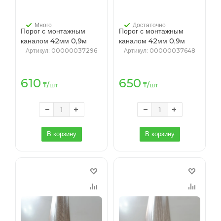
Много
Достаточно
Порог с монтажным
Порог с монтажным
каналом 42мм 0,9м
каналом 42мм 0,9м
"Идеал", 215 Дуб
"Идеал", 217 Дуб темный
Артикул
: 00000037296
Артикул
: 00000037648
снежный
610
650
₸
/шт
₸
/шт
В корзину
В корзину