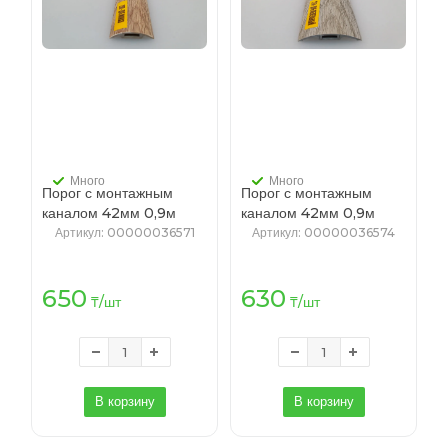
Много
Много
Порог с монтажным
Порог с монтажным
каналом 42мм 0,9м
каналом 42мм 0,9м
"Идеал", 208 Дуб мокко
"Идеал", 210 Дуб
Артикул
: 00000036571
Артикул
: 00000036574
пепельный
650
630
₸
/шт
₸
/шт
В корзину
В корзину