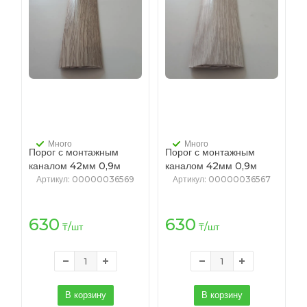
Много
Много
Порог с монтажным
Порог с монтажным
каналом 42мм 0,9м
каналом 42мм 0,9м
"Идеал", 229 Дуб латте
"Идеал", 230 Дуб
Артикул
: 00000036569
Артикул
: 00000036567
айсберг
630
630
₸
/шт
₸
/шт
В корзину
В корзину