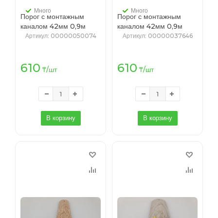
Много
Много
Порог с монтажным
Порог с монтажным
каналом 42мм 0,9м
каналом 42мм 0,9м
"Идеал", 201 Дуб
"Идеал", 205 Дуб
Артикул
: 00000050074
Артикул
: 00000037646
капучино
610
610
₸
/шт
₸
/шт
В корзину
В корзину