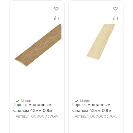
Много
Много
Порог с монтажным
Порог с монтажным
каналом 42мм 0,9м
каналом 42мм 0,9м
"Идеал", 211 Дуб рустик
"Идеал", 213 Дуб
Артикул
: 00000037647
Артикул
: 00000037645
северный