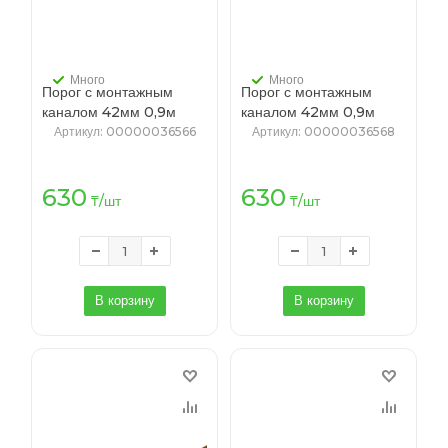
Много
Много
Порог с монтажным
Порог с монтажным
каналом 42мм 0,9м
каналом 42мм 0,9м
"Идеал", 267 Клен
"Идеал", 276 Сосна
Артикул
: 00000036566
Артикул
: 00000036568
белый
беленая
630
630
₸
/шт
₸
/шт
В корзину
В корзину