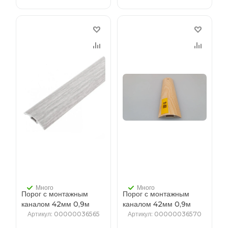
Много
Много
Порог с монтажным
Порог с монтажным
каналом 42мм 0,9м
каналом 42мм 0,9м
"Идеал", 253 Ясень
"Идеал", 261 Клен
Артикул
: 00000036565
Артикул
: 00000036570
серый