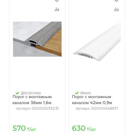
Достаточно
Много
Порог с монтажным
Порог с монтажным
каналом 36мм 1,6м
каналом 42мм 0,9м
"Идеал", 210 Дуб
"Идеал", 001 Белый
Артикул
: 00000039231
Артикул
: 00000048671
пепельный
570
630
₸
/шт
₸
/шт