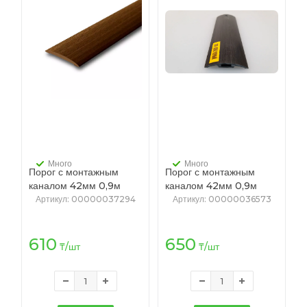
Много
Много
Порог с монтажным
Порог с монтажным
каналом 42мм 0,9м
каналом 42мм 0,9м
"Идеал", 291 Орех
"Идеал", 302 Венге
Артикул
: 00000037294
Артикул
: 00000036573
черный
610
650
₸
/шт
₸
/шт