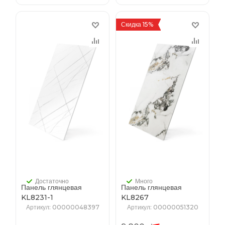
Скидка 15%
Достаточно
Много
Панель глянцевая
Панель глянцевая
KL8231-1
KL8267
2,5*1220*2800мм
2,3*1220*2800мм
Артикул
: 00000048397
Артикул
: 00000051320