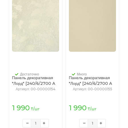
Достаточно
Много
Панель декоративная
Панель декоративная
"Лорд" [240/6/2700 A
"Лорд" [240/6/2700 A
ПВХ Аляска бежевая]
ПВХ Лофт бежевый] 2.7
Артикул
: 00-00000154
Артикул
: 00-00000155
2.7 м.
м.
1 990
1 990
₸
/шт
₸
/шт