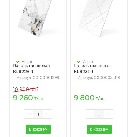
Много
Много
Панель глянцевая
Панель глянцевая
KL8226-1
KL8231-1
2,3*1220*2800мм
2,3*1220*2800мм
Артикул
: 00-00001299
Артикул
: 00000051318
10 900
₸
/шт
9 260
9 800
₸
/шт
₸
/шт
В корзину
В корзину