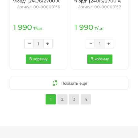
"Лорд" [240/6/2700 A
"Лорд" [240/6/2700 A
ПВХ Лофт белый] 2.7 м.
ПВХ Лофт мокко] 2.7 м.
Артикул
: 00-00000156
Артикул
: 00-00000157
1 990
1 990
₸
/шт
₸
/шт
В корзину
В корзину
Показать еще
1
2
3
4