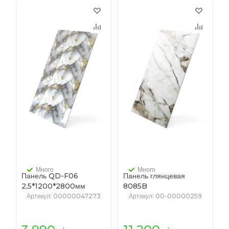
Много
Много
Панель QD-F06
Панель глянцевая
2,5*1200*2800мм
8085B
2,3*1220*2800мм
Артикул
: 00000047273
Артикул
: 00-00000259