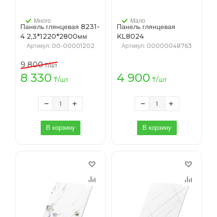
Много
Мало
Панель глянцевая 8231-
Панель глянцевая
4 2,3*1220*2800мм
KL8024
2,5*1220*2800мм
Артикул
: 00-00001202
Артикул
: 00000048763
9 800
₸
/шт
8 330
4 900
₸
/шт
₸
/шт
В корзину
В корзину