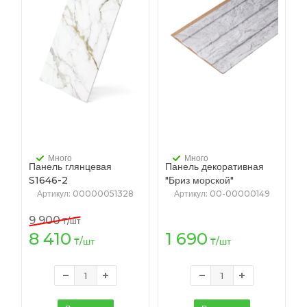
Много
Много
Панель глянцевая
Панель декоративная
S1646-2
"Бриз морской"
2,3*1220*2800мм
[118/6/2700 A ПВХ Агат]
Артикул
: 00000051328
Артикул
: 00-00000149
2.7 м.
9 900
₸
/шт
8 410
1 690
₸
/шт
₸
/шт