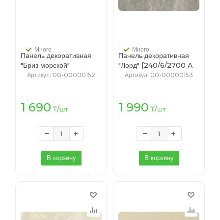
Много
Много
Панель декоративная
Панель декоративная
"Бриз морской"
"Лорд" [240/6/2700 A
[118/6/2700 A ПВХ
ПВХ Агат] 2.7 м.
Артикул
: 00-00000152
Артикул
: 00-00000153
Лофт светлый] 2.7 м.
1 690
1 990
₸
/шт
₸
/шт
В корзину
В корзину