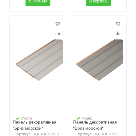
В корзину
В корзину
Много
Много
Панель декоративная
Панель декоративная
"Бриз морской"
"Бриз морской"
[118/6/2700 A ПВХ
[118/6/2700 A ПВХ
Артикул
: 00-00000150
Артикул
: 00-00000151