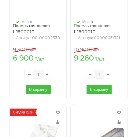
Много
Много
Панель глянцевая
Панель глянцевая
LJ80001T
LJ80001T
2,3*1220*2440мм
2,3*1220*2800мм
Артикул
: 00-00002338
Артикул
: 00000051321
9 300
10 900
₸
/шт
₸
/шт
6 900
9 260
₸
/шт
₸
/шт
В корзину
В корзину
Скидка 15%