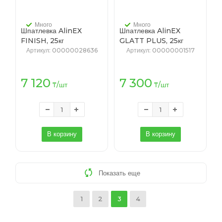
Много
Много
Шпатлевка AlinEX
Шпатлевка AlinEX
FINISH, 25кг
GLATT PLUS, 25кг
(полимерная,
(гипсовая)
Артикул
: 00000028636
Артикул
: 00000001517
полимерная) (49)
7 120
7 300
₸
/шт
₸
/шт
В корзину
В корзину
Показать еще
1
2
3
4