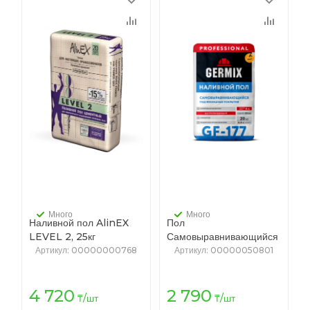
Много
Много
Наливной пол AlinEX
Пол
LEVEL 2, 25кг
Самовыравнивающийся
(цементный)
GERMIX GF-177 PRO
Артикул
: 00000000768
Артикул
: 00000050801
20кг (64)
4 720
2 790
₸
/шт
₸
/шт