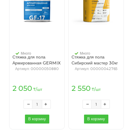
Много
Много
Стяжка для пола
Стяжка для пола
Армированная GERMIX
Сибирский мастер 30кг
GF-17 25кг (56)
(48)
Артикул
: 00000050880
Артикул
: 00000042765
2 050
2 550
₸
/шт
₸
/шт
В корзину
В корзину