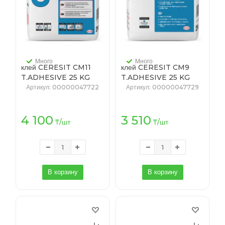
Много
Много
клей CERESIT CM11
клей CERESIT CM9
T.ADHESIVE 25 KG
T.ADHESIVE 25 KG
KZ/RU (48)
KZ/RU (48)
Артикул
: 00000047722
Артикул
: 00000047729
4 100
3 510
₸
/шт
₸
/шт
В корзину
В корзину