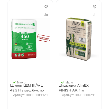
Много
Мало
Цемент ЦЕМ II|/А-Ш
Шпатлевка AlinEX
42,5 Н в меш.бум. по
FINISH AR, 1 кг
50кг
(полимерная,
Артикул
: 00000019929
Артикул
: 00-00001295
всесезонная)