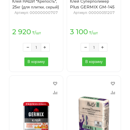
Клей НАШИ "Крепость",
Клей Суперполимер
25кг (для плитки, серый)
Plus GERMIX GM-145
(48)
PRO 25кг (56)
Артикул
: 00000000707
Артикул
: 00000051207
2 920
3 100
₸
/шт
₸
/шт
В корзину
В корзину