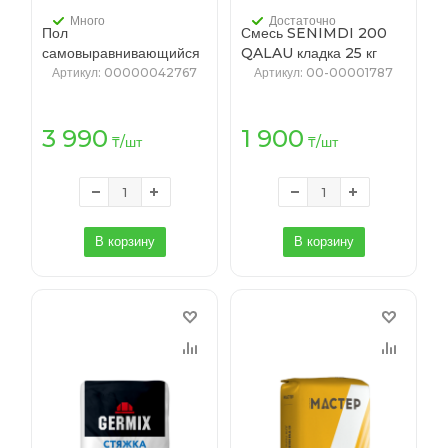
Много
Достаточно
Пол
Смесь SENIMDI 200
самовыравнивающийся
QALAU кладка 25 кг
Сибирский Мастер 30кг
Артикул
: 00000042767
Артикул
: 00-00001787
(49)
3 990
1 900
₸
/шт
₸
/шт
В корзину
В корзину