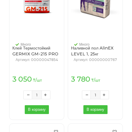
Много
Много
Клей Термостойкий
Наливной пол AlinEX
GERMIX GM-215 PRO
LEVEL 1, 25кг
25 кг (56)
(цементный)
Артикул
: 00000047854
Артикул
: 00000000767
3 050
3 780
₸
/шт
₸
/шт
В корзину
В корзину