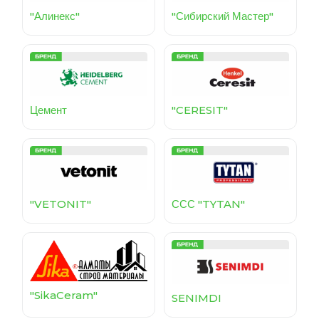
"Алинекс"
"Сибирский Мастер"
Цемент
"CERESIT"
"VETONIT"
ССС "TYTAN"
"SikaCeram"
SENIMDI