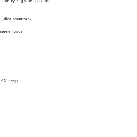
-плитку и другие покрытия.
щийся ровнитель
вание полов
 40 минут