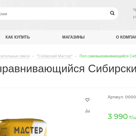
п
у
КАК КУПИТЬ
МАГАЗИНЫ
О КОМПА
оительные смеси
-
"Сибирский Мастер"
-
Пол самовыравнивающийся Сиби
равнивающийся Сибирский
Артикул:
0000
3 990
₸
/ш