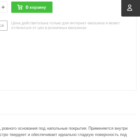
В корзину
Цена действительна только для интернет-магазина и может
ся
отличаться от цен в розничных магазинах
 ровного основания под напольные покрытия. Применяется внутри
стро твердеет и обеспечивает идеально гладкую поверхность под